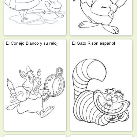
El Conejo Blanco y su reloj
El Gato Risón español