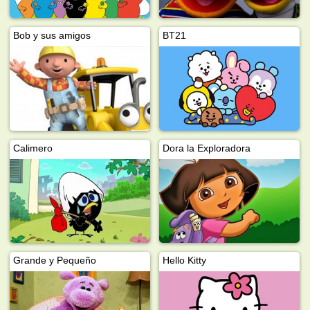
Bob y sus amigos
BT21
Calimero
Dora la Exploradora
Grande y Pequeño
Hello Kitty