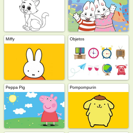
Miffy
Objetos
Peppa Pig
Pompompurin