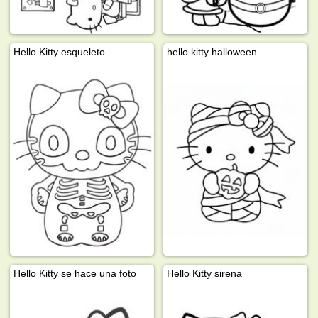
Hello Kitty esqueleto
hello kitty halloween
Hello Kitty se hace una foto
Hello Kitty sirena