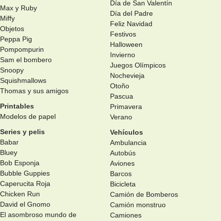
Día de San Valentín
Max y Ruby
Día del Padre
Miffy
Feliz Navidad
Objetos
Festivos
Peppa Pig
Halloween
Pompompurin
Invierno
Sam el bombero
Juegos Olímpicos
Snoopy
Nochevieja
Squishmallows
Otoño
Thomas y sus amigos
Pascua
Printables
Primavera
Modelos de papel
Verano
Series y pelis
Vehículos
Babar
Ambulancia
Bluey
Autobús
Bob Esponja
Aviones
Bubble Guppies
Barcos
Caperucita Roja
Bicicleta
Chicken Run
Camión de Bomberos
David el Gnomo
Camión monstruo
El asombroso mundo de
Camiones