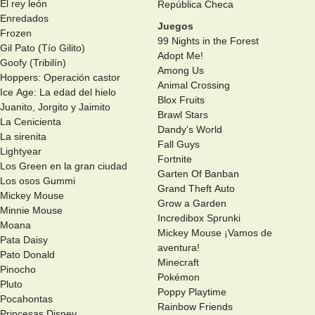
El rey león
República Checa
Enredados
Juegos
Frozen
99 Nights in the Forest
Gil Pato (Tío Gilito)
Adopt Me!
Goofy (Tribilín)
Among Us
Hoppers: Operación castor
Animal Crossing
Ice Age: La edad del hielo
Blox Fruits
Juanito, Jorgito y Jaimito
Brawl Stars
La Cenicienta
Dandy's World
La sirenita
Fall Guys
Lightyear
Fortnite
Los Green en la gran ciudad
Garten Of Banban
Los osos Gummi
Grand Theft Auto
Mickey Mouse
Grow a Garden
Minnie Mouse
Incredibox Sprunki
Moana
Mickey Mouse ¡Vamos de
Pata Daisy
aventura!
Pato Donald
Minecraft
Pinocho
Pokémon
Pluto
Poppy Playtime
Pocahontas
Rainbow Friends
Princesas Disney