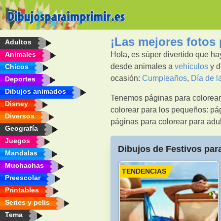
¡Las mejores fotos 
Adultos
Animales
Hola, es súper divertido que h
desde animales a
vehículos
y 
Chicos
ocasión:
Cumpleaños
,
Día de l
Deportes
Dibujos animados
Tenemos páginas para colorear 
Disney
colorear para los pequeños: pá
Diversos
páginas para colorear para adul
Geografía
Juegos
Dibujos de Festivos par
Mandalas
Muchachas
TENDENCIAS
Preescolar
Printables
Series y pelis
Tema