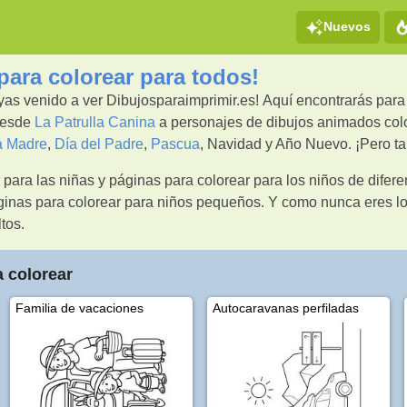
Nuevos
para colorear para todos!
ayas venido a ver Dibujosparaimprimir.es! Aquí encontrarás par
desde
La Patrulla Canina
a personajes de dibujos animados col
a Madre
,
Día del Padre
,
Pascua
, Navidad y Año Nuevo. ¡Pero t
para las niñas y páginas para colorear para los niños de dife
ginas para colorear para niños pequeños. Y como nunca eres l
tos.
a colorear
Familia de vacaciones
Autocaravanas perfiladas