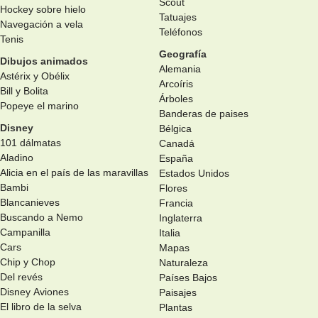
Scout
Hockey sobre hielo
Tatuajes
Navegación a vela
Teléfonos
Tenis
Geografía
Dibujos animados
Alemania
Astérix y Obélix
Arcoíris
Bill y Bolita
Árboles
Popeye el marino
Banderas de paises
Disney
Bélgica
101 dálmatas
Canadá
Aladino
España
Alicia en el país de las maravillas
Estados Unidos
Bambi
Flores
Blancanieves
Francia
Buscando a Nemo
Inglaterra
Campanilla
Italia
Cars
Mapas
Chip y Chop
Naturaleza
Del revés
Países Bajos
Disney Aviones
Paisajes
El libro de la selva
Plantas