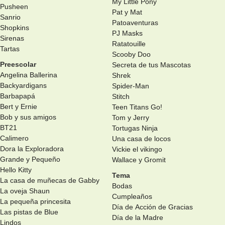
My Little Pony
Pusheen
Pat y Mat
Sanrio
Patoaventuras
Shopkins
PJ Masks
Sirenas
Ratatouille
Tartas
Scooby Doo
Preescolar
Secreta de tus Mascotas
Angelina Ballerina
Shrek
Backyardigans
Spider-Man
Barbapapá
Stitch
Bert y Ernie
Teen Titans Go!
Bob y sus amigos
Tom y Jerry
BT21
Tortugas Ninja
Calimero
Una casa de locos
Dora la Exploradora
Vickie el vikingo
Grande y Pequeño
Wallace y Gromit
Hello Kitty
Tema
La casa de muñecas de Gabby
Bodas
La oveja Shaun
Cumpleaños
La pequeña princesita
Día de Acción de Gracias
Las pistas de Blue
Día de la Madre
Lindos