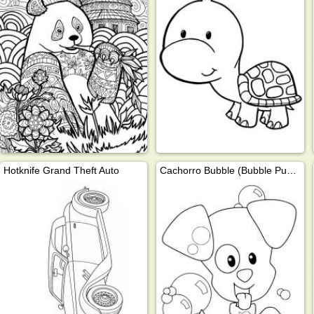
Hotknife Grand Theft Auto
Cachorro Bubble (Bubble Puppy)