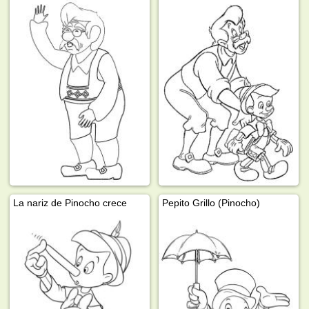
La nariz de Pinocho crece
Pepito Grillo (Pinocho)