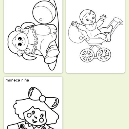
muñeca niña