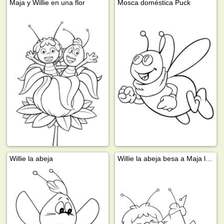
Maja y Willie en una flor
Mosca doméstica Puck
Willie la abeja
Willie la abeja besa a Maja la abeja