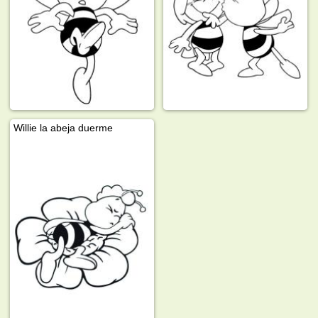
Willie la abeja duerme