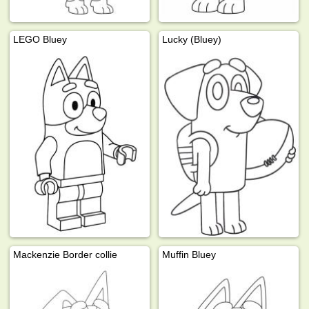
LEGO Bluey
Lucky (Bluey)
Mackenzie Border collie
Muffin Bluey