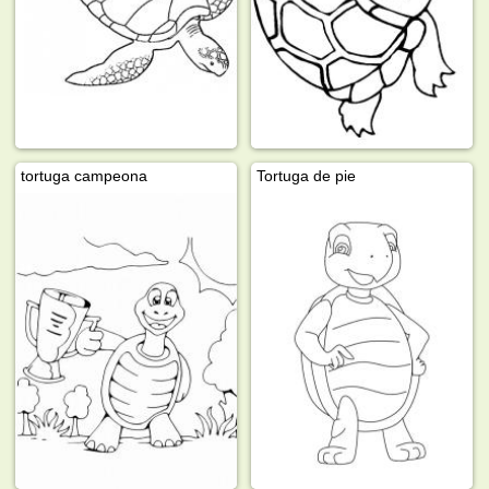
tortuga campeona
Tortuga de pie