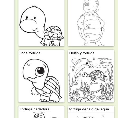
linda tortuga
Delfin y tortuga
Tortuga nadadora
tortuga debajo del agua