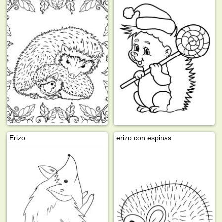
Erizo
erizo con espinas