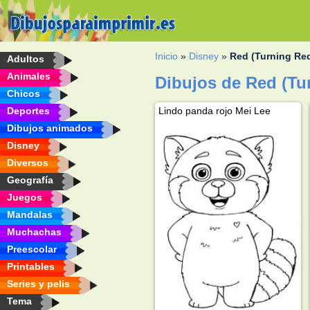
Inicio
»
Disney
»
Red (Turning Re
Adultos
Animales
Dibujos de Red (Tu
Chicos
Deportes
Lindo panda rojo Mei Lee
Dibujos animados
Disney
Diversos
Geografía
Juegos
Mandalas
Muchachas
Preescolar
Printables
Series y pelis
Tema