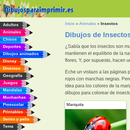
Inicio
»
Animales
»
Insectos
Adultos
Animales
Dibujos de Insectos
Chicos
¿Sabía que los insectos son muy
Deportes
mantienen el equilibrio de la n
Dibujos animados
flores. Y, por supuesto, hacen u
Disney
Diversos
Eche un vistazo a las páginas 
Geografía
rojos con manchas negras. Pero
Juegos
idea para los colores de la mar
Mandalas
dibujos para colorear de insect
Muchachas
Preescolar
Mariquita
Printables
Series y pelis
Tema