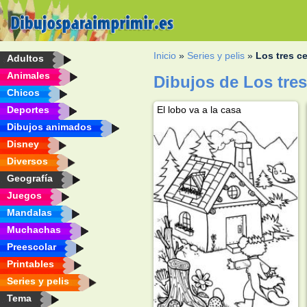
Inicio
»
Series y pelis
»
Los tres c
Adultos
Animales
Dibujos de Los tres
Chicos
Deportes
El lobo va a la casa
Dibujos animados
Disney
Diversos
Geografía
Juegos
Mandalas
Muchachas
Preescolar
Printables
Series y pelis
Tema