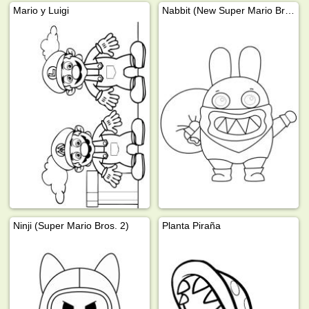
Mario y Luigi
Nabbit (New Super Mario Bros. U)
Ninji (Super Mario Bros. 2)
Planta Piraña