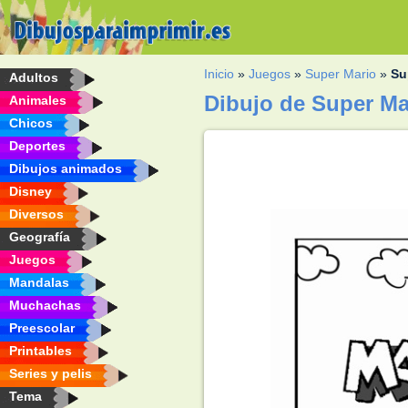
Inicio
»
Juegos
»
Super Mario
»
Su
Adultos
Dibujo de Super Ma
Animales
Chicos
Deportes
Dibujos animados
Disney
Diversos
Geografía
Juegos
Mandalas
Muchachas
Preescolar
Printables
Series y pelis
Tema