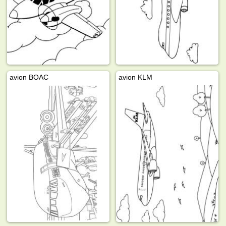
avion BOAC
avion KLM