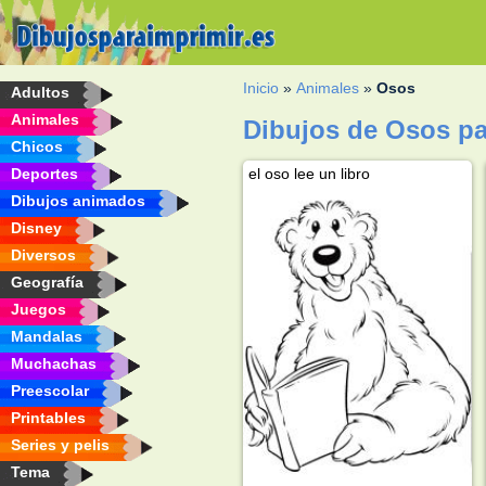
Inicio
»
Animales
»
Osos
Adultos
Animales
Dibujos de Osos pa
Chicos
Deportes
el oso lee un libro
Dibujos animados
Disney
Diversos
Geografía
Juegos
Mandalas
Muchachas
Preescolar
Printables
Series y pelis
Tema