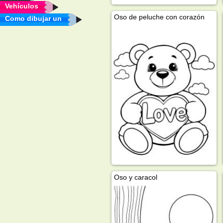
Vehículos
Oso de peluche con corazón
Como dibujar un
Oso y caracol