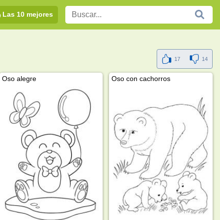
Las 10 mejores
17
14
Oso alegre
Oso con cachorros