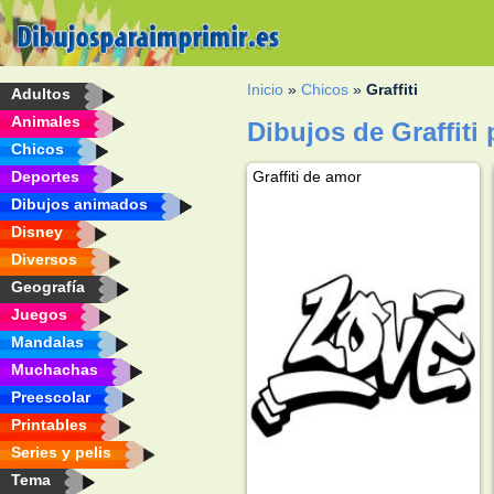
Inicio
»
Chicos
»
Graffiti
Adultos
Animales
Dibujos de Graffiti 
Chicos
Deportes
Graffiti de amor
Dibujos animados
Disney
Diversos
Geografía
Juegos
Mandalas
Muchachas
Preescolar
Printables
Series y pelis
Tema