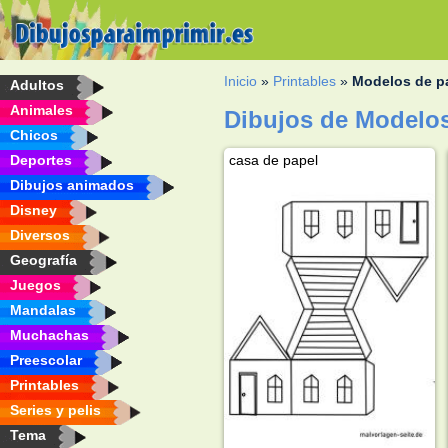
Inicio
»
Printables
»
Modelos de p
Adultos
Animales
Dibujos de Modelos
Chicos
Deportes
casa de papel
Dibujos animados
Disney
Diversos
Geografía
Juegos
Mandalas
Muchachas
Preescolar
Printables
Series y pelis
Tema