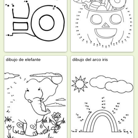
dibujo de elefante
dibujo del arco iris