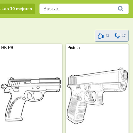
Las 10 mejores
43
17
HK P9
Pistola