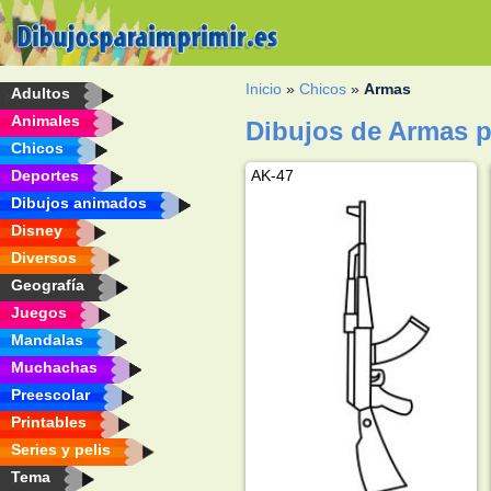
Inicio
»
Chicos
»
Armas
Adultos
Animales
Dibujos de Armas p
Chicos
Deportes
AK-47
Dibujos animados
Disney
Diversos
Geografía
Juegos
Mandalas
Muchachas
Preescolar
Printables
Series y pelis
Tema