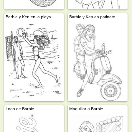
Barbie y Ken en la playa
Barbie y Ken en patinete
Logo de Barbie
Maquillar a Barbie