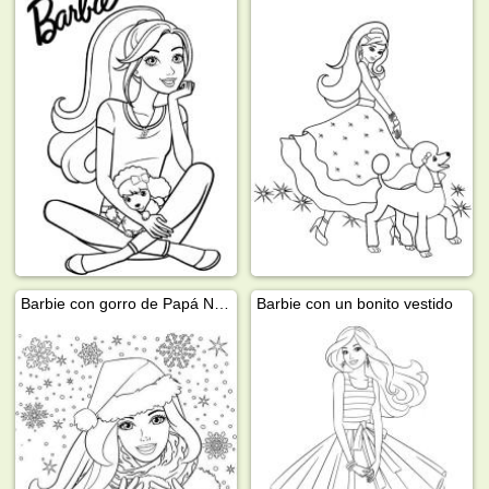
Barbie con gorro de Papá Noel
Barbie con un bonito vestido