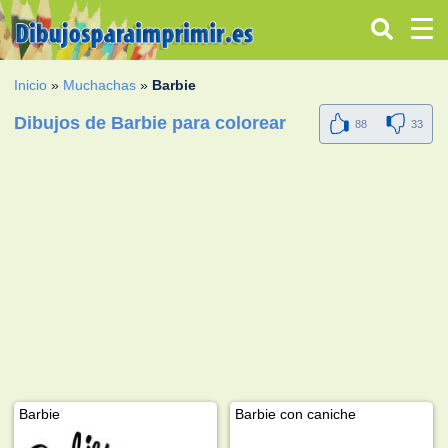
Inicio
»
Muchachas
»
Barbie
Dibujos de Barbie para colorear
88
33
Barbie
Barbie con caniche