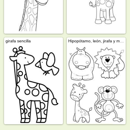
girafa sencilla
Hipopótamo, león, jirafa y mono