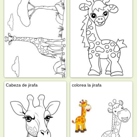
Cabeza de jirafa
colorea la jirafa