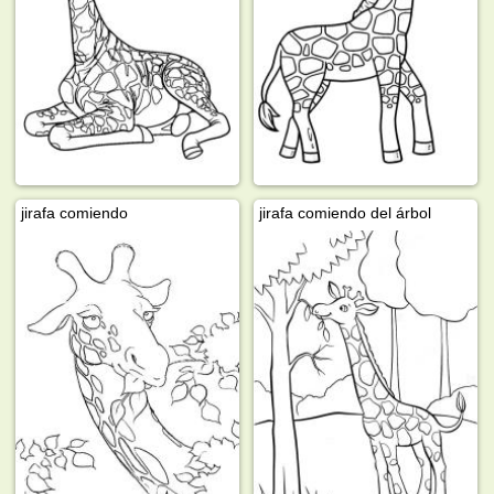
jirafa comiendo
jirafa comiendo del árbol