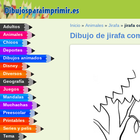
Inicio
»
Animales
»
Jirafa
»
jirafa 
Adultos
Dibujo de jirafa co
Animales
Chicos
Deportes
Dibujos animados
Disney
Diversos
Geografía
Juegos
Mandalas
Muchachas
Preescolar
Printables
Series y pelis
Tema