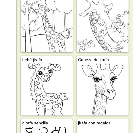
bebé jirafa
Cabeza de jirafa
girafa sencilla
jirafa con regalos