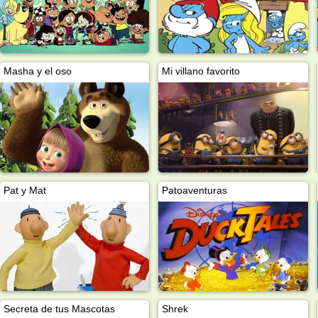
Masha y el oso
Mi villano favorito
Pat y Mat
Patoaventuras
Secreta de tus Mascotas
Shrek