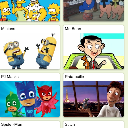
Minions
Mr. Bean
PJ Masks
Ratatouille
Spider-Man
Stitch