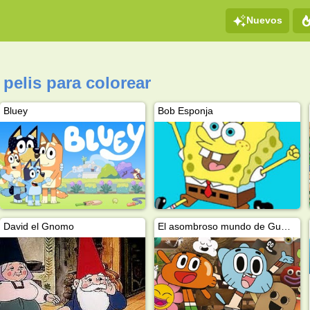
Nuevos
 pelis para colorear
Bluey
Bob Esponja
David el Gnomo
El asombroso mundo de Gumball