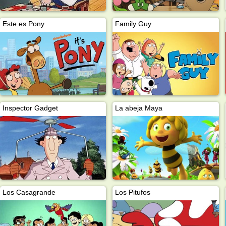
Este es Pony
Family Guy
Inspector Gadget
La abeja Maya
Los Casagrande
Los Pitufos