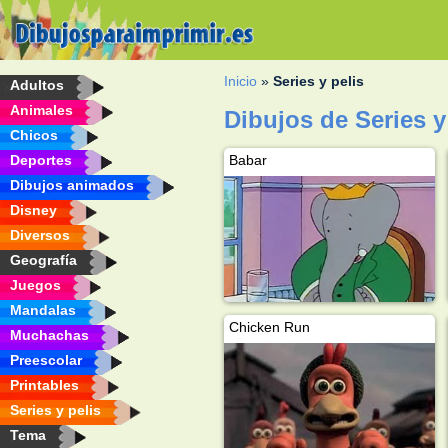
Inicio
»
Series y pelis
Adultos
Animales
Dibujos de Series y
Chicos
Deportes
Babar
Dibujos animados
Disney
Diversos
Geografía
Juegos
Mandalas
Chicken Run
Muchachas
Preescolar
Printables
Series y pelis
Tema