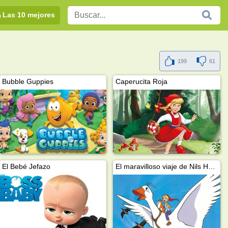
Las 10 mejores
199
61
Bubble Guppies
Caperucita Roja
El Bebé Jefazo
El maravilloso viaje de Nils Holgersson