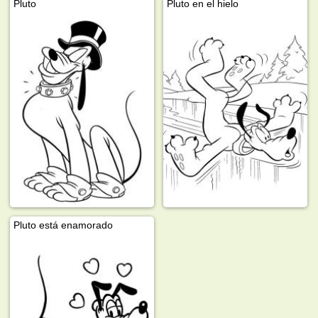
Pluto
Pluto en el hielo
Pluto está enamorado