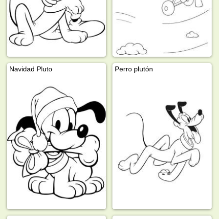
Navidad Pluto
Perro plutón