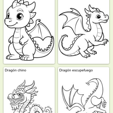
Dragón chino
Dragón escupefuego