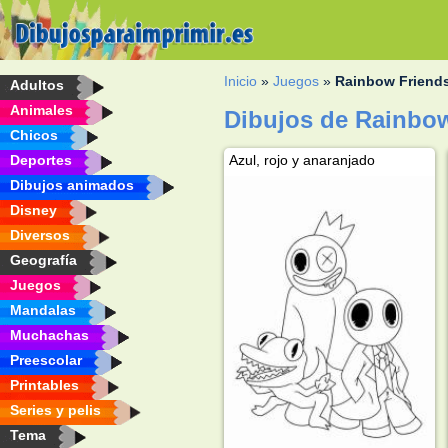
Inicio
»
Juegos
»
Rainbow Friend
Adultos
Animales
Dibujos de Rainbow
Chicos
Deportes
Azul, rojo y anaranjado
Dibujos animados
Disney
Diversos
Geografía
Juegos
Mandalas
Muchachas
Preescolar
Printables
Series y pelis
Tema