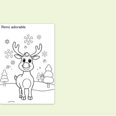
Reno adorable