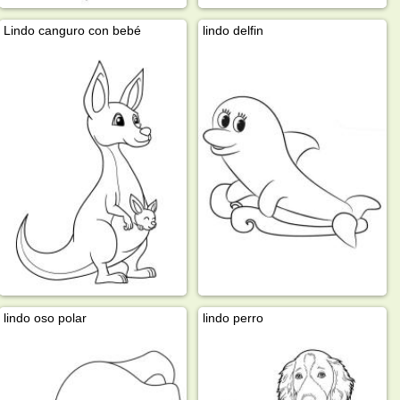
Lindo canguro con bebé
lindo delfin
lindo oso polar
lindo perro