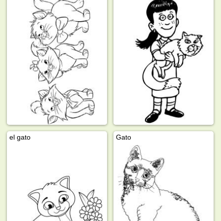
el gato
Gato