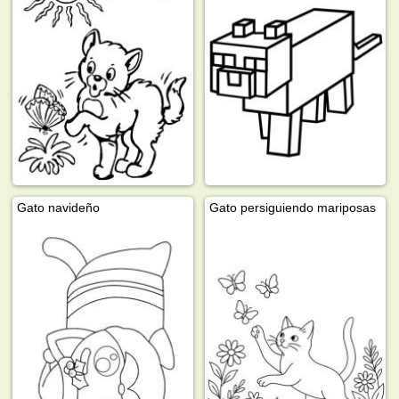
Gato navideño
Gato persiguiendo mariposas