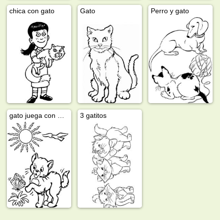
chica con gato
Gato
Perro y gato
gato juega con mariposa
3 gatitos