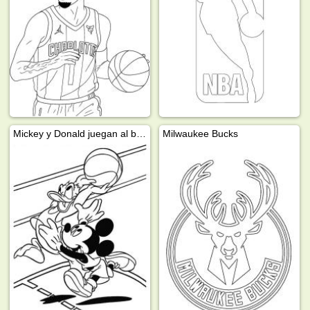
Mickey y Donald juegan al baloncesto
Milwaukee Bucks