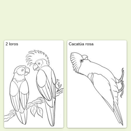
2 loros
Cacatúa rosa