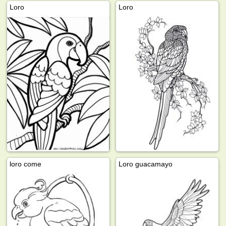
Loro
Loro
loro come
Loro guacamayo