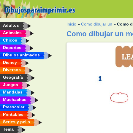
Inicio
»
Como dibujar un
»
Como d
Adultos
Como dibujar un 
Animales
Chicos
Deportes
Dibujos animados
Disney
Diversos
Geografía
Juegos
Mandalas
Muchachas
Preescolar
Printables
Series y pelis
Tema