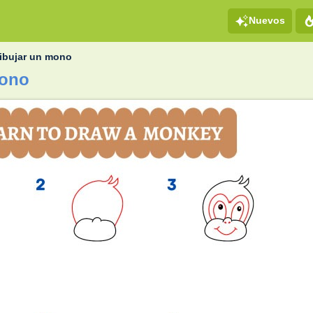
Nuevos
ibujar un mono
mono