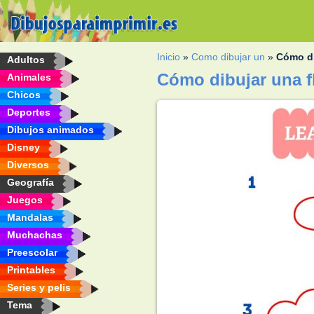
Inicio
»
Como dibujar un
»
Cómo di
Adultos
Cómo dibujar una f
Animales
Chicos
Deportes
Dibujos animados
Disney
Diversos
Geografía
Juegos
Mandalas
Muchachas
Preescolar
Printables
Series y pelis
Tema