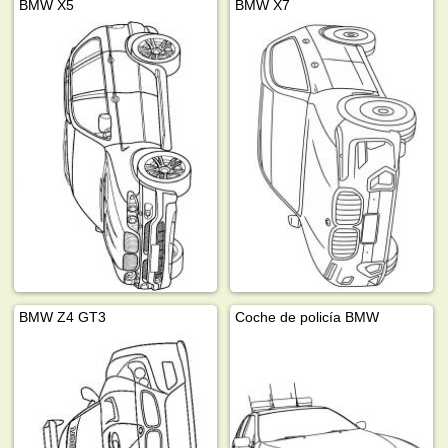
BMW X5
BMW X7
BMW Z4 GT3
Coche de policía BMW