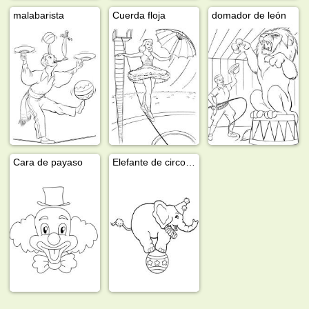
malabarista
Cuerda floja
domador de león
Cara de payaso
Elefante de circo sobre una pelota.