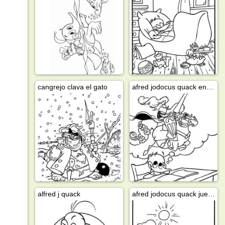
cangrejo clava el gato
afred jodocus quack en la escuela
alfred j quack
afred jodocus quack juega con rana