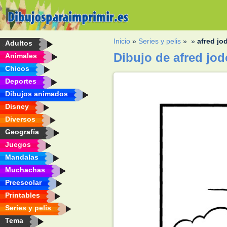
Inicio
»
Series y pelis
»
»
afred jo
Adultos
Dibujo de afred jo
Animales
Chicos
Deportes
Dibujos animados
Disney
Diversos
Geografía
Juegos
Mandalas
Muchachas
Preescolar
Printables
Series y pelis
Tema