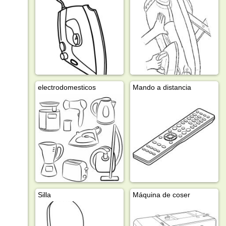
electrodomesticos
Mando a distancia
Silla
Máquina de coser