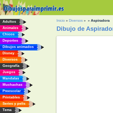
Inicio
»
Diversos
»
»
Aspiradora
Adultos
Dibujo de Aspirado
Animales
Chicos
Deportes
Dibujos animados
Disney
Diversos
Geografía
Juegos
Mandalas
Muchachas
Preescolar
Printables
Series y pelis
Tema