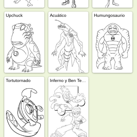
Upchuck
Acuático
Humungosaurio
Tortutornado
Inferno y Ben Tennyson