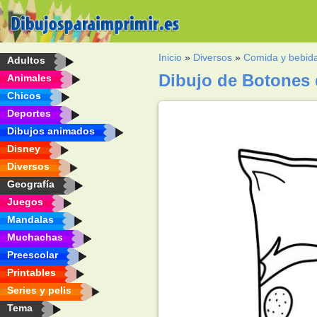
Inicio
»
Diversos
»
Comida y bebid
Adultos
Dibujo de Botones 
Animales
Chicos
Deportes
Dibujos animados
Disney
Diversos
Geografía
Juegos
Mandalas
Muchachas
Preescolar
Printables
Series y pelis
Tema