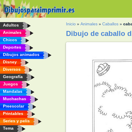
Inicio
»
Animales
»
Caballos
»
caba
Adultos
Dibujo de caballo d
Animales
Chicos
Deportes
Dibujos animados
Disney
Diversos
Geografía
Juegos
Mandalas
Muchachas
Preescolar
Printables
Series y pelis
Tema