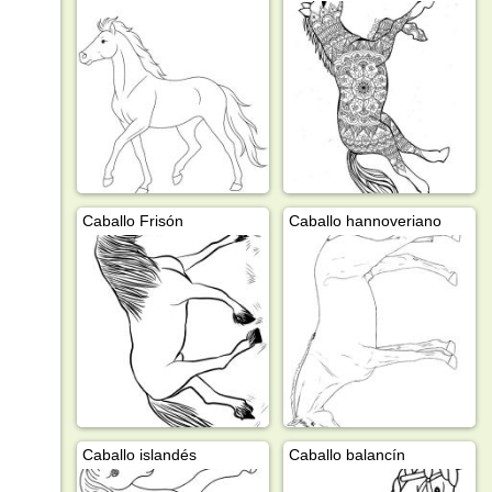
Caballo Frisón
Caballo hannoveriano
Caballo islandés
Caballo balancín