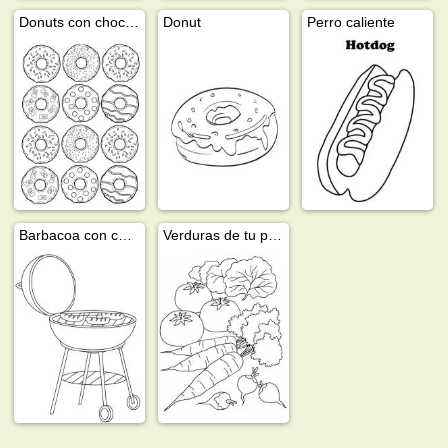
Donuts con chocolate y chispitas
Donut
Perro caliente
Barbacoa con carne
Verduras de tu propio huerto