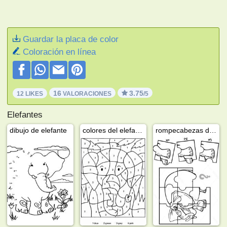
Guardar la placa de color
Coloración en línea
16
3.75
12 LIKES
VALORACIONES
/5
Elefantes
dibujo de elefante
colores del elefante
rompecabezas de elefante