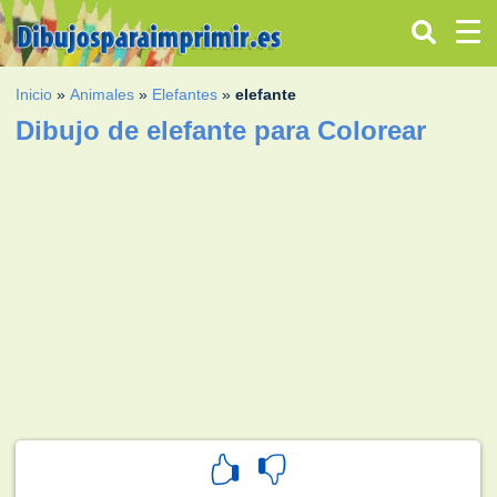
Inicio
»
Animales
»
Elefantes
»
elefante
Dibujo de elefante para Colorear