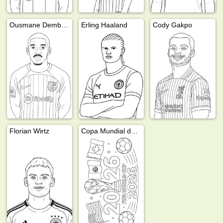
Ousmane Dembélé
Erling Haaland
Cody Gakpo
Florian Wirtz
Copa Mundial de la FIFA 2026