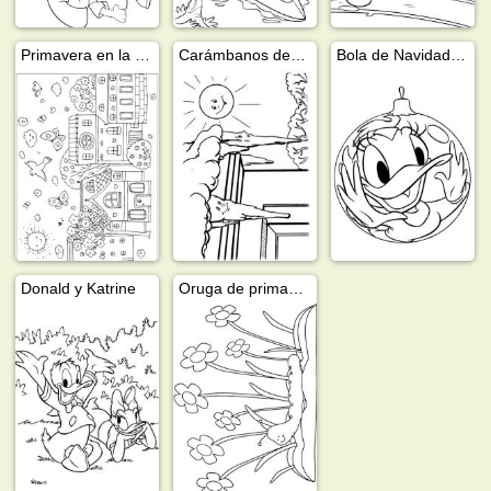
Primavera en la ciudad
Carámbanos descongelados en el techo
Bola de Navidad Daisy Duck
Donald y Katrine
Oruga de primavera