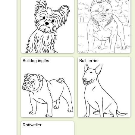
Bulldog inglés
Bull terrier
Rottweiler