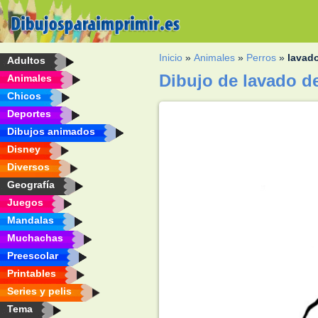
Inicio
»
Animales
»
Perros
»
lavad
Adultos
Dibujo de lavado d
Animales
Chicos
Deportes
Dibujos animados
Disney
Diversos
Geografía
Juegos
Mandalas
Muchachas
Preescolar
Printables
Series y pelis
Tema