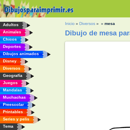
Inicio
»
Diversos
»
»
mesa
Adultos
Dibujo de mesa par
Animales
Chicos
Deportes
Dibujos animados
Disney
Diversos
Geografía
Juegos
Mandalas
Muchachas
Preescolar
Printables
Series y pelis
Tema