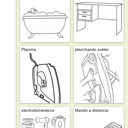
Plancha
planchando suéter
electrodomesticos
Mando a distancia