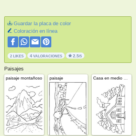
Guardar la placa de color
Coloración en línea
4
2.5
2 LIKES
VALORACIONES
/5
Paisajes
paisaje montañoso
paisaje
Casa en medio del bosque